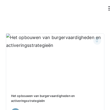
Skip
to
content
Het opbouwen van burgervaardigheden en
activeringsstrategieën