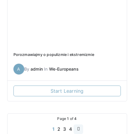
Porozmawiajmy o populizmie i ekstremizmie
A
By
admin
In
We-Europeans
Start Learning
Page
1
of
4
1
2
3
4
Next