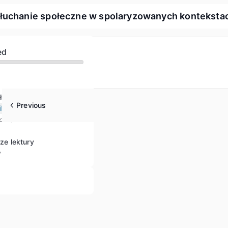
słuchanie społeczne w spolaryzowanych konteksta
ed
łeczna grup
Previous
kacji
czne
sze lektury
w