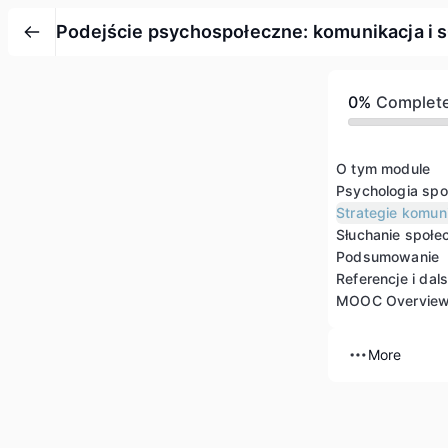
Podejście psychospołeczne: komunikacja i 
0%
Complet
O tym module
Psychologia spo
Strategie komuni
Słuchanie społe
Podsumowanie
Referencje i dal
MOOC Overvie
More