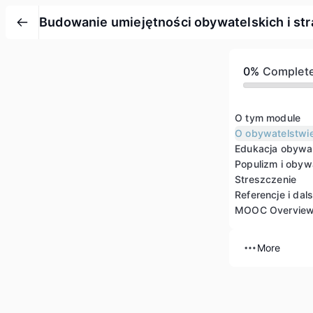
Budowanie umiejętności obywatelskich i stra
0%
Complet
O tym module
O obywatelstwi
Edukacja obywa
Populizm i obyw
Streszczenie
Referencje i dal
MOOC Overvie
More