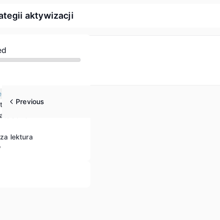
tegii aktywizacji
ed
e
Previous
telska
atelstwo
sza lektura
w