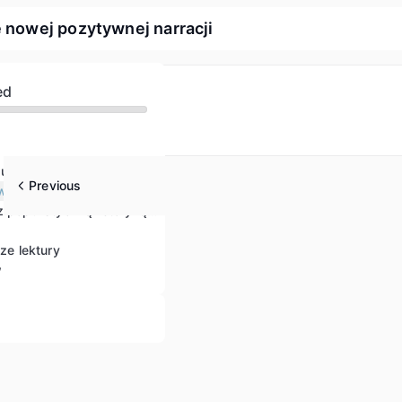
e nowej pozytywnej narracji
ed
Zrozumienie populizmu i obrona europejskich demokracji
Previous
Strategie przeciwdziałania populizmowi oparte na budowaniu społeczności, komunikacji i wiedzy
Radzenie sobie z populistyczną retoryką i działaniami
sze lektury
w