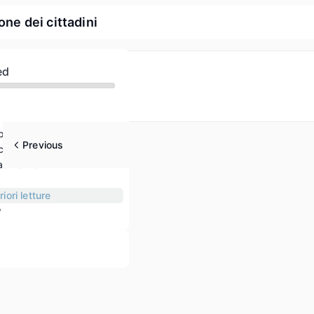
ne dei cittadini
ed
p
Previous
cittadinanza
tadinanza
riori letture
w