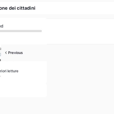
ne dei cittadini
ed
p
Previous
cittadinanza
tadinanza
riori letture
w