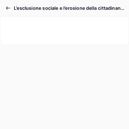
L’esclusione sociale e l’erosione della cittadinanza e come possono innescare il populismo