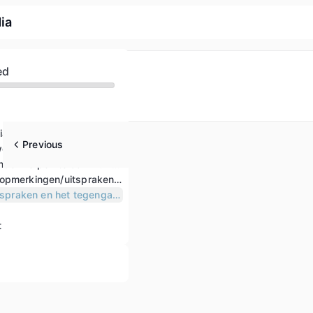
ia
ed
ia werken
Previous
weld
Hoe gevoelige onderwerpen te communiceren
Hoe kwetsende opmerkingen/uitspraken tegen te gaan
Populistische uitspraken en het tegengaan ervan op sociale media
t