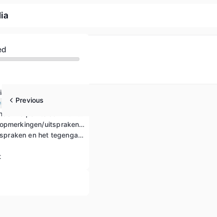
ia
ed
ia werken
Previous
weld
Hoe gevoelige onderwerpen te communiceren
Hoe kwetsende opmerkingen/uitspraken tegen te gaan
Populistische uitspraken en het tegengaan ervan op sociale media
t