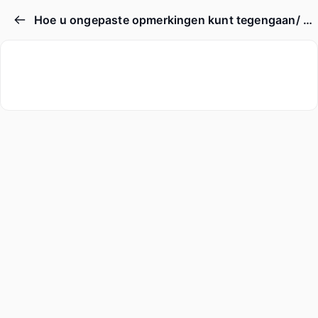
Hoe u ongepaste opmerkingen kunt tegengaan/ Hoe u negatieve opmerkingen online kunt negeren