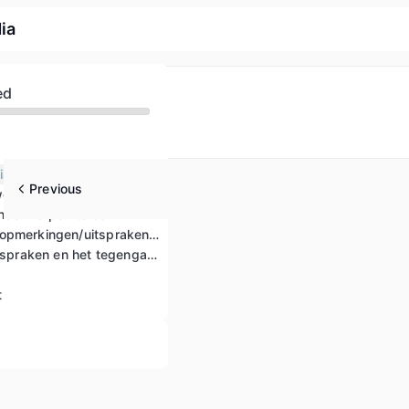
ia
ed
ia werken
Previous
weld
Hoe gevoelige onderwerpen te communiceren
Hoe kwetsende opmerkingen/uitspraken tegen te gaan
Populistische uitspraken en het tegengaan ervan op sociale media
t