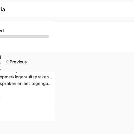
ia
ed
ia werken
Previous
weld
Hoe gevoelige onderwerpen te communiceren
Hoe kwetsende opmerkingen/uitspraken tegen te gaan
Populistische uitspraken en het tegengaan ervan op sociale media
t