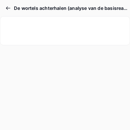
De wortels achterhalen (analyse van de basisreacties) van een giftige opmerking / Waarom mensen beledigende/giftige opmerkingen achterlaten