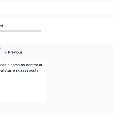
s
ed
sociais
Previous
 temas sensíveis
icas e como as contrariar
Declarações populistas e sua resposta nas redes sociais
w