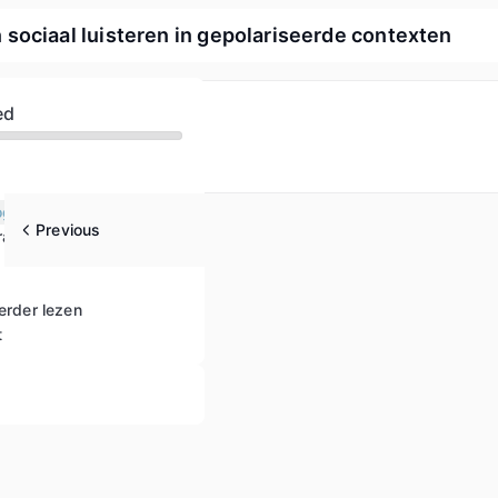
sociaal luisteren in gepolariseerde contexten
ed
ogie van groepen
Previous
rategieën
erder lezen
t