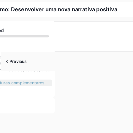
ismo: Desenvolver uma nova narrativa positiva
ed
Compreender o populismo e defender as democracias da Europa
Previous
Strategies for countering populism based on community building, communication and knowledge
Lidar com a retórica e as acções populistas
eituras complementares
w