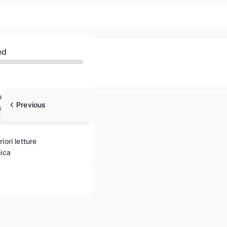
ed
populismo
Previous
ti nella pratica
 estremismi
riori letture
ica