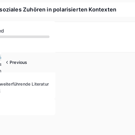
oziales Zuhören in polarisierten Kontexten
ed
ie von Gruppen
Previous
trategien
n
weiterführende Literatur
k