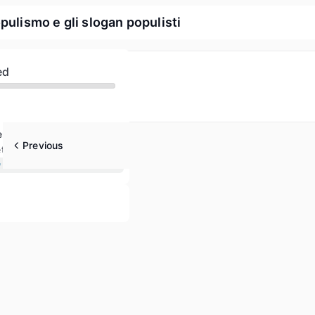
pulismo e gli slogan populisti
ed
Strategie per prendere una posizione pubblica contro il populismo
Previous
etture
w