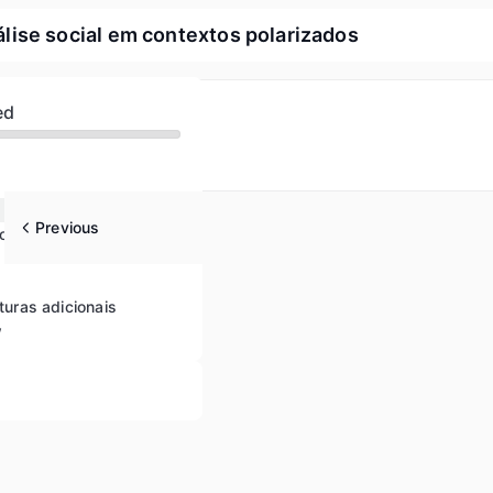
ise social em contextos polarizados
ed
l dos grupos
Previous
comunicação
ituras adicionais
w