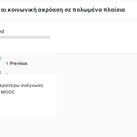
και κοινωνική ακρόαση σε πολωμένα πλαίσια
ed
λογία ομάδων
Previous
 στρατηγικές
όαση
περαιτέρω ανάγνωση
υ MOOC