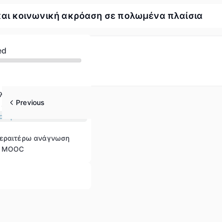
και κοινωνική ακρόαση σε πολωμένα πλαίσια
ed
λογία ομάδων
Previous
 στρατηγικές
όαση
περαιτέρω ανάγνωση
υ MOOC