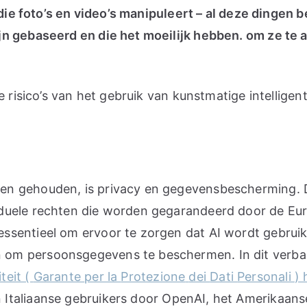
r die foto’s en video’s manipuleert – al deze dinge
jn gebaseerd en die het moeilijk hebben. om ze te 
e risico’s van het gebruik van kunstmatige intellige
en gehouden, is privacy en gegevensbescherming. D
duele rechten die worden gegarandeerd door de Eur
ssentieel om ervoor te zorgen dat AI wordt gebrui
m persoonsgegevens te beschermen. In dit verband 
teit (
Garante
per la
Protezione
dei
Dati
Personali
) 
Italiaanse gebruikers door OpenAI, het Amerikaanse