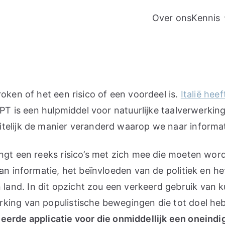
Over ons
Kennis
oken of het een risico of een voordeel is.
Italië hee
tGPT is een hulpmiddel voor natuurlijke taalverwerk
telijk de manier veranderd waarop we naar informa
engt een reeks risico’s met zich mee die moeten w
 van informatie, het beïnvloeden van de politiek e
nd. In dit opzicht zou een verkeerd gebruik van ku
king van populistische bewegingen die tot doel he
erde applicatie voor die onmiddellijk een oneindi