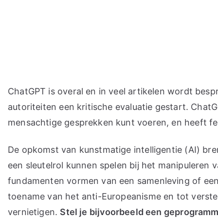
Ga
naar
de
inhoud
ChatGPT is overal en in veel artikelen wordt bespr
autoriteiten een kritische evaluatie gestart. Cha
mensachtige gesprekken kunt voeren, en heeft fei
De opkomst van kunstmatige intelligentie (AI) br
een sleutelrol kunnen spelen bij het manipuleren
fundamenten vormen van een samenleving of een la
toename van het anti-Europeanisme en tot verster
vernietigen.
Stel je bijvoorbeeld een geprogramme