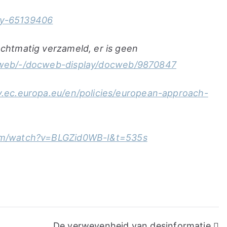
gy-65139406
echtmatig verzameld, er is geen
cweb/-/docweb-display/docweb/9870847
egy.ec.europa.eu/en/policies/european-approach-
om/watch?v=BLGZid0WB-I&t=535s
De verwevenheid van desinformatie