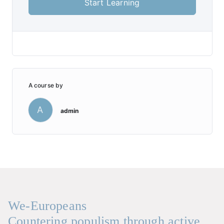
Start Learning
A course by
A
admin
We-Europeans
Countering populism through active