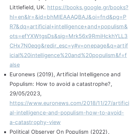
Littlefield, UK.
https://books.google.gr/books?
hl=en&lr=&id=bhMIEAAAQBAJ&oi=fnd&pg=P
R7&dq=artificial+intelligence+and+populism&
ots=efYXWtgsDs&sig=Mrk56x9RmiHckhYLL3
CHx7N0eqg&redir_esc=y#v=onepage&q=artif
icial%20intelligence%20and%20populism&f=f
alse
Euronews (2019), Artificial Intelligence and
Populism: How to avoid a catastrophe?,
29/05/2023,
https://www.euronews.com/2018/11/27/artifici
al-intelligence-and-populism-how-to-avoid-
a-catastrophy-view
Political Observer On Populism (2022),