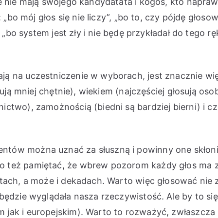
że nie mają swojego kandydatata i kogoś, kto nap
: „bo mój głos się nie liczy”, „bo to, czy pójdę głos
 „bo system jest zły i nie będę przykładał do tego ręk
 na uczestniczenie w wyborach, jest znacznie więce
ują mniej chętnie), wiekiem (najczęściej głosują osob
two), zamożnością (biedni są bardziej bierni) i czę
tów można uznać za słuszną i powinny one skłonić
 też pamiętać, że wbrew pozorom każdy głos ma zn
atach, a może i dekadach. Warto więc głosować nie
będzie wyglądała nasza rzeczywistość. Ale by to s
jak i europejskim). Warto to rozważyć, zwłaszcza ż