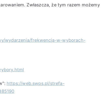
zczarowaniem. Zwłaszcza, że tym razem możemy
rny/wydarzenia/frekwencja-w-wyborach-
wybory.html
ów”:
https://web.swps.pl/strefa-
4885190