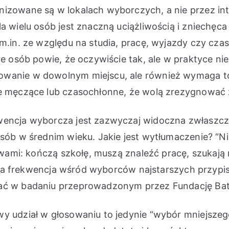
nizowane są w lokalach wyborczych, a nie przez in
la wielu osób jest znaczną uciążliwością i zniechęc
 m.in. ze względu na studia, pracę, wyjazdy czy cz
le osób powie, że oczywiście tak, ale w praktyce ni
sowanie w dowolnym miejscu, ale również wymaga t
le męczące lub czasochłonne, że wolą zrezygnować 
kwencja wyborcza jest zazwyczaj widoczna zwłaszc
 osób w średnim wieku. Jakie jest wytłumaczenie? 
rawami: kończą szkołę, muszą znaleźć pracę, szukają 
niska frekwencja wśród wyborców najstarszych przyp
ać w badaniu przeprowadzonym przez Fundację Bato
y udział w głosowaniu to jedynie “wybór mniejszego 