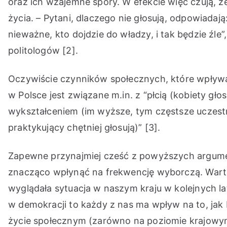
oraz ich wzajemne spory. W efekcie więc czują, 
życia. – Pytani, dlaczego nie głosują, odpowiadają
nieważne, kto dojdzie do władzy, i tak będzie źle”,
politologów [2].
Oczywiście czynników społecznych, które wpływają
w Polsce jest związane m.in. z “płcią (kobiety głos
wykształceniem (im wyższe, tym częstsze uczestnic
praktykujący chętniej głosują)” [3].
Zapewne przynajmiej cześć z powyższych argumen
znacząco wpłynąć na frekwencję wyborczą. Warto
wyglądała sytuacja w naszym kraju w kolejnych l
w demokracji to każdy z nas ma wpływ na to, jak 
życie społecznym (zarówno na poziomie krajowym 