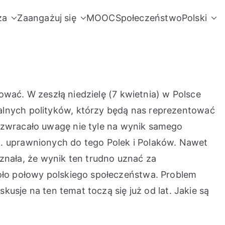
za
Zaangażuj się
MOOC
Społeczeństwo
Polski
sować. W zeszłą niedzielę (7 kwietnia) w Polsce
alnych polityków, którzy będą nas reprezentować
w zwracało uwagę nie tyle na wynik samego
c. uprawnionych do tego Polek i Polaków. Nawet
nała, że wynik ten trudno uznać za
koło połowy polskiego społeczeństwa. Problem
kusje na ten temat toczą się już od lat. Jakie są