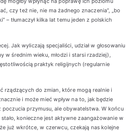
rawdę mógłby wpłynąć na poprawę ich poziomu
ować, czy też nie, nie ma żadnego znaczenia”, „bo
i” – tłumaczył kilka lat temu jeden z polskich
j. Jak wyliczają specjaliści, udział w głosowaniu
y w średnim wieku, młodzi i starsi rzadziej),
stotliwością praktyk religijnych (regularnie
 rządzących do zmian, które mogą realnie i
acznie i może mieć wpływ na to, jak będzie
 z poczucia przymusu, ale obywatelstwa. W końcu
ię stało, konieczne jest aktywne zaangażowanie w
e już wkrótce, w czerwcu, czekają nas kolejne