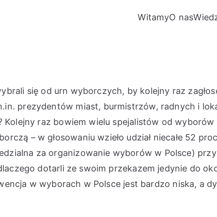
Witamy
O nas
Wied
 wybrali się od urn wyborczych, by kolejny raz zagło
in. prezydentów miast, burmistrzów, radnych i lok
s? Kolejny raz bowiem wielu spejalistów od wyboró
orczą – w głosowaniu wzieło udział niecałe 52 pro
dzialna za organizowanie wyborów w Polsce) przyz
, dlaczego dotarli ze swoim przekazem jedynie do o
ekwencja w wyborach w Polsce jest bardzo niska, a dys