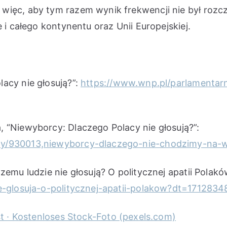
 więc, aby tym razem wynik frekwencji nie był ro
 i całego kontynentu oraz Unii Europejskiej.
acy nie głosują?”:
https://www.wnp.pl/parlamenta
 “Niewyborcy: Dlaczego Polacy nie głosują?”:
ly/930013,niewyborcy-dlaczego-nie-chodzimy-na-
zemu ludzie nie głosują? O politycznej apatii Polak
ie-glosuja-o-politycznej-apatii-polakow?dt=171283
st · Kostenloses Stock-Foto (pexels.com)