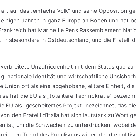
aft auf das „einfache Volk“ und seine Opposition geg
eit einigen Jahren in ganz Europa an Boden und hat
Frankreich hat Marine Le Pens Rassemblement Nationa
, insbesondere in Ostdeutschland, und die Fratelli d
t verbreitete Unzufriedenheit mit dem Status quo z
g, nationale Identität und wirtschaftliche Unsich
e Union oft als eine abgehobene, elitäre Einheit, d
 hat die EU als „totalitäre Technokratie“ bezeichne
e EU als „gescheitertes Projekt“ bezeichnet, das die
von den Fratelli d’Italia hat sich lautstark zu Wort
n ist, um die Schwachen zu unterdrücken, wobei de
reiteren Trend des Populismus wider, der die politi