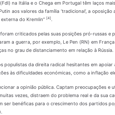
 (FdI) na Itália e o Chega em Portugal têm laços mai
tin aos valores da família ‘tradicional’, a oposiçã
[4]
 externa do Kremlin”
.
 foram criticados pelas suas posições pró-russas e p
aram a guerra, por exemplo, Le Pen (RN) em França 
as no grau de distanciamento em relação à Rússia.
os populistas da direita radical hesitantes em apoia
nções às dificuldades económicas, como a inflação e
ionar a opinião pública. Captam preocupações e uti
uitas vezes, distraem do problema real e da sua 
m ser benéficas para o crescimento dos partidos pop
).