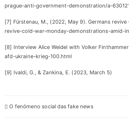
prague-anti-government-demonstration/a-63012
[7] Fürstenau, M., (2022, May 9). Germans revi
revive-cold-war-monday-demonstrations-amid-in
[8] Interview Alice Weidel with Volker Finthamme
afd-ukraine-krieg-100.html
[9] Ivaldi, G., & Zankina, E. (2023, March 5)
Navegação
O fenómeno social das fake news
de
artigos