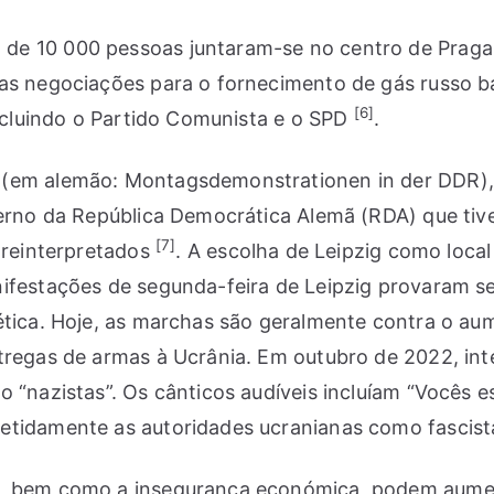
e 10 000 pessoas juntaram-se no centro de Praga e
das negociações para o fornecimento de gás russo 
[6]
incluindo o Partido Comunista e o SPD
.
(em alemão: Montagsdemonstrationen in der DDR), q
verno da República Democrática Alemã (RDA) que tive
[7]
 reinterpretados
. A escolha de Leipzig como loc
nifestações de segunda-feira de Leipzig provaram s
ética. Hoje, as marchas são geralmente contra o aum
ntregas de armas à Ucrânia. Em outubro de 2022, in
“nazistas”. Os cânticos audíveis incluíam “Vocês est
etidamente as autoridades ucranianas como fascist
a, bem como a insegurança económica, podem aumen