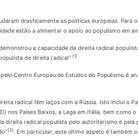
daram drasticamente as políticas europeias. Para os
lidade estão a alimentar o apoio ao populismo em a
 demonstrou a capacidade da direita radical populis
[1]
opulista de direita radical”
.
pelo Centro Europeu de Estudos do Populismo é ana
reita radical têm laços com a Rússia. Isto inclui o P
D) nos Países Baixos, a Lega em Itália, bem como 
 direita radical populista pelo autoritarismo e pela 
[3]
ão”
. Em particular, este último aspeto é também c