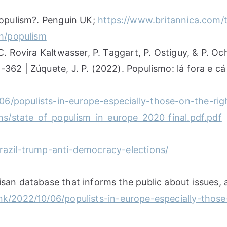
populism?. Penguin UK;
https://www.britannica.com/
sh/populism
 C. Rovira Kaltwasser, P. Taggart, P. Ostiguy, & P. 
362 | Zúquete, J. P. (2022). Populismo: lá fora e c
6/populists-in-europe-especially-those-on-the-rig
ns/state_of_populism_in_europe_2020_final.pdf.pdf
razil-trump-anti-democracy-elections/
san database that informs the public about issues, 
k/2022/10/06/populists-in-europe-especially-those