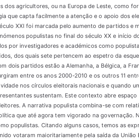
 dos agricultores, ou na Europa de Leste, como fo
gia que capta facilmente a atenção e o apoio dos el
culo XXI foi marcada pelo aumento de partidos e mo
enómenos populistas no final do século XX e início
dos por investigadores e académicos como populista
dos, dos quais sete pertencem ao espetro da esquer
om dois partidos estão a Alemanha, a Bélgica, a Fran
 surgiram entre os anos 2000-2010 e os outros 11 en
ividade nos círculos eleitorais nacionais e quando
epresentantes sustentam. Este contexto abre espaço
eitores. A narrativa populista combina-se com relat
lítica que até agora tem vigorado na governação. N
omo populistas. Citando alguns casos, temos as exp
Unido votaram maioritariamente pela saída da União