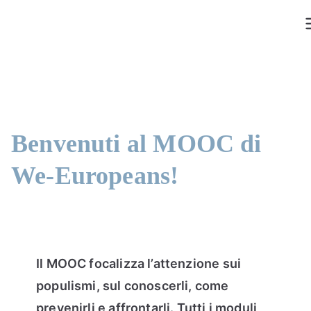
Vai
al
contenuto
Benvenuti al MOOC di
We-Europeans!
Il MOOC focalizza l’attenzione sui
populismi, sul conoscerli, come
prevenirli e affrontarli. Tutti i moduli