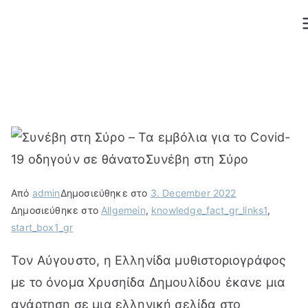
Μετάβαση
στο
περιεχόμενο
Από
admin
Δημοσιεύθηκε στο
3. December 2022
Δημοσιεύθηκε στο
Allgemein
,
knowledge_fact_gr_links1
,
start_box1_gr
Τον Αύγουστο, η Ελληνίδα μυθιστοριογράφος
με το όνομα Χρυσηίδα Δημουλίδου έκανε μια
ανάρτηση σε μια ελληνική σελίδα στο