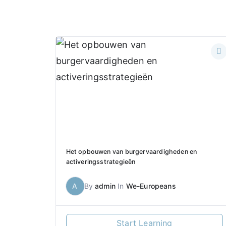
Skip
to
content
Het opbouwen van burgervaardigheden en
activeringsstrategieën
A
By
admin
In
We-Europeans
Start Learning