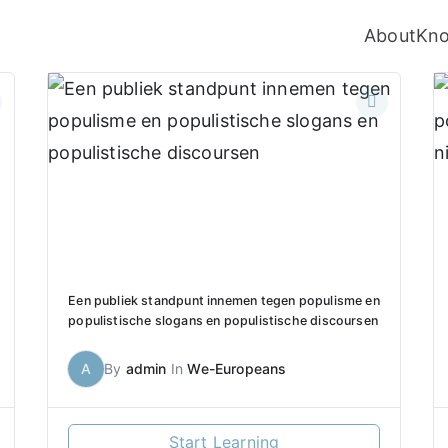
About
Kn
Een publiek standpunt innemen tegen populisme en
populistische slogans en populistische discoursen
A
By
admin
In
We-Europeans
Start Learning