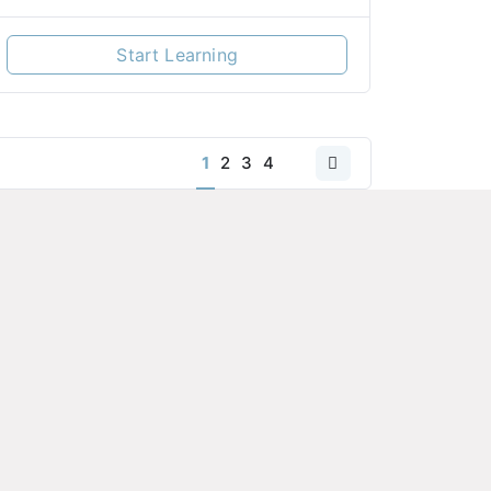
Start Learning
1
2
3
4
Next
page