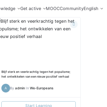
owledge
Get active
MOOC
Community
English
Blijf sterk en veerkrachtig tegen het populisme;
het ontwikkelen van een nieuw positief verhaal
A
By
admin
In
We-Europeans
Start Learning